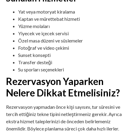
Yat veya motoryat kiralama
Kaptan ve mürettebat hizmeti
Yüzme molaları
Yiyecek ve içecek servisi
Özel masa düzeni ve süslemeler
Fotoğraf ve video çekimi
Sunset konsepti
Transfer desteği
Su sporları seçenekleri
Rezervasyon Yaparken
Nelere Dikkat Etmelisiniz?
Rezervasyon yapmadan önce kişi sayısını, tur süresini ve
tercih ettiğiniz tekne tipini netleştirmeniz gerekir. Ayrıca
ekstra hizmet taleplerinizi de önceden belirlemeniz
önemlidir. Böylece planlama süreci çok daha hızlı ilerler.