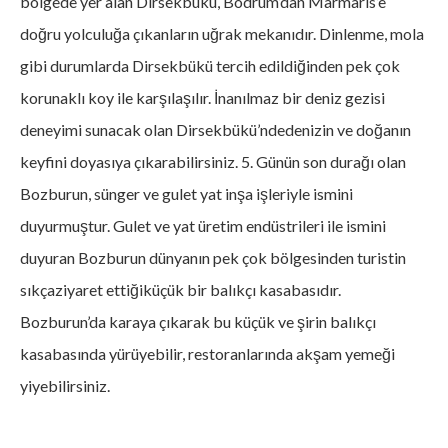
bölgede yer alan Dirsekbükü, Bodrum’dan Marmaris’e
doğru yolculuğa çıkanların uğrak mekanıdır. Dinlenme, mola
gibi durumlarda Dirsekbükü tercih edildiğinden pek çok
korunaklı koy ile karşılaşılır. İnanılmaz bir deniz gezisi
deneyimi sunacak olan Dirsekbükü’ndedenizin ve doğanın
keyfini doyasıya çıkarabilirsiniz. 5. Günün son durağı olan
Bozburun, sünger ve gulet yat inşa işleriyle ismini
duyurmuştur. Gulet ve yat üretim endüstrileri ile ismini
duyuran Bozburun dünyanın pek çok bölgesinden turistin
sıkçaziyaret ettiğiküçük bir balıkçı kasabasıdır.
Bozburun’da karaya çıkarak bu küçük ve şirin balıkçı
kasabasında yürüyebilir, restoranlarında akşam yemeği
yiyebilirsiniz.