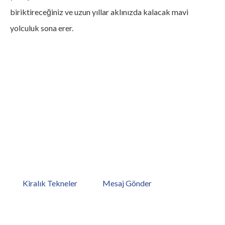
biriktireceğiniz ve uzun yıllar aklınızda kalacak mavi
yolculuk sona erer.
Hayalinizdeki Tatile Hemen
Başlamaya Ne Dersiniz?
Hayalinizdeki tatiliniz sadece bir tekne uzağınızda. Bodrum,
Göcek,Marmaris,Antalya,Kos limanlarımıza göz atmaya ne
dersiniz? Hemen teknelerimizi inceleyin veya bize mesaj
gönderin!
Kiralık Tekneler
Mesaj Gönder