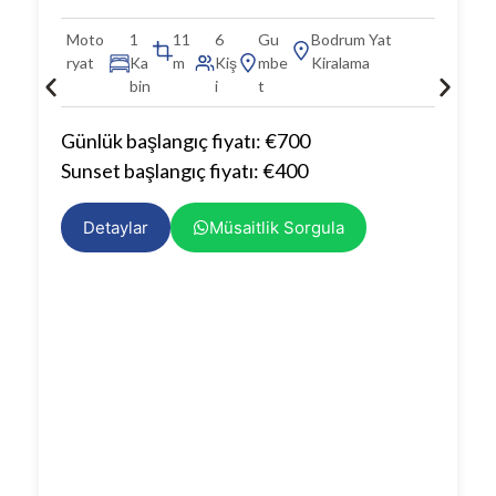
Moto
1
11
6
Gu
Bodrum Yat
ryat
Ka
m
Kiş
mbe
Kiralama
bin
i
t
Günlük başlangıç fiyatı: €700
Sunset başlangıç fiyatı: €400
Detaylar
Müsaitlik Sorgula