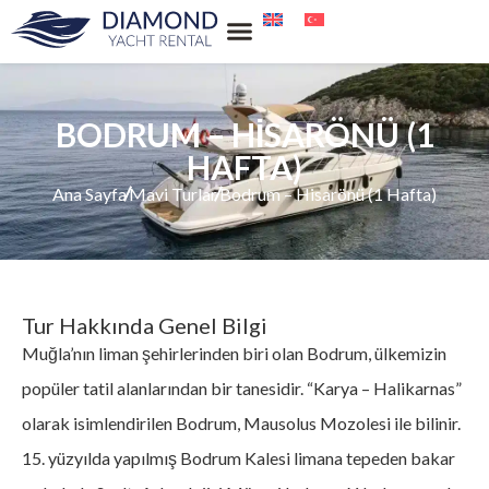
Su Sporları Kiralama
BODRUM – HISARÖNÜ (1
HAFTA)
Ana Sayfa
Mavi Turlar
Bodrum – Hisarönü (1 Hafta)
Tur Hakkında Genel Bilgi
Muğla’nın liman şehirlerinden biri olan Bodrum, ülkemizin
popüler tatil alanlarından bir tanesidir. “Karya – Halikarnas”
olarak isimlendirilen Bodrum, Mausolus Mozolesi ile bilinir.
15. yüzyılda yapılmış Bodrum Kalesi limana tepeden bakar