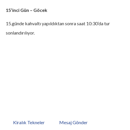
15’inci Gün – Göcek
15.günde kahvaltı yapıldıktan sonra saat 10:30’da tur
sonlandırılıyor.
Hayalinizdeki Tatile Hemen
Başlamaya Ne Dersiniz?
Hayalinizdeki tatiliniz sadece bir tekne uzağınızda. Bodrum,
Göcek,Marmaris,Antalya,Kos limanlarımıza göz atmaya ne
dersiniz? Hemen teknelerimizi inceleyin veya bize mesaj
gönderin!
Kiralık Tekneler
Mesaj Gönder