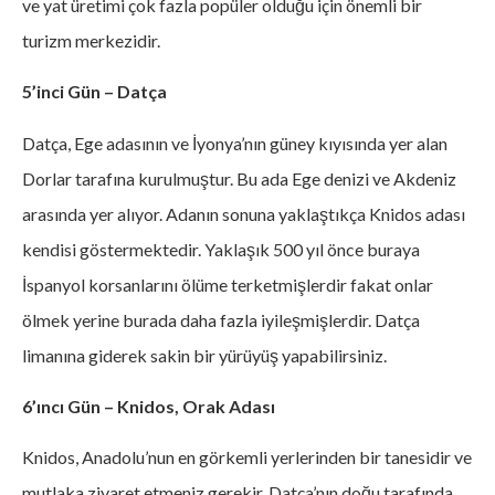
ve yat üretimi çok fazla popüler olduğu için önemli bir
turizm merkezidir.
5’inci Gün – Datça
Datça, Ege adasının ve İyonya’nın güney kıyısında yer alan
Dorlar tarafına kurulmuştur. Bu ada Ege denizi ve Akdeniz
arasında yer alıyor. Adanın sonuna yaklaştıkça Knidos adası
kendisi göstermektedir. Yaklaşık 500 yıl önce buraya
İspanyol korsanlarını ölüme terketmişlerdir fakat onlar
ölmek yerine burada daha fazla iyileşmişlerdir. Datça
limanına giderek sakin bir yürüyüş yapabilirsiniz.
6’ıncı Gün – Knidos, Orak Adası
Knidos, Anadolu’nun en görkemli yerlerinden bir tanesidir ve
mutlaka ziyaret etmeniz gerekir. Datça’nın doğu tarafında