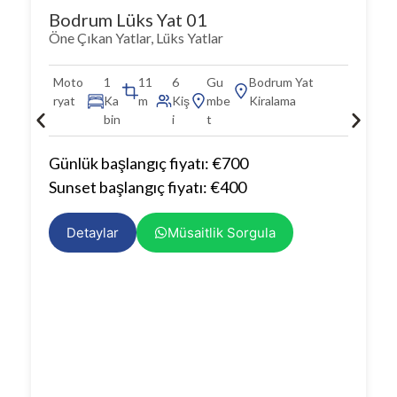
Bodrum Lüks Yat 01
Öne Çıkan Yatlar
,
Lüks Yatlar
Moto
1
11
6
Gu
Bodrum Yat
ryat
Ka
m
Kiş
mbe
Kiralama
bin
i
t
Günlük başlangıç fiyatı: €700
Sunset başlangıç fiyatı: €400
Detaylar
Müsaitlik Sorgula