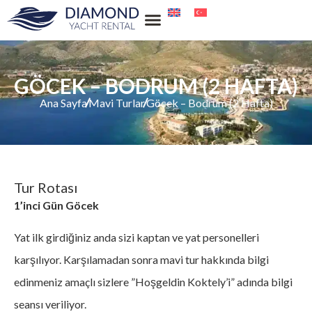
Su Sporları Kiralama
GÖCEK – BODRUM (2 HAFTA)
Ana Sayfa
Mavi Turlar
Göcek – Bodrum (2 Hafta)
Tur Rotası
1’inci Gün Göcek
Yat ilk girdiğiniz anda sizi kaptan ve yat personelleri
karşılıyor. Karşılamadan sonra mavi tur hakkında bilgi
edinmeniz amaçlı sizlere ”Hoşgeldin Koktely’i” adında bilgi
seansı veriliyor.