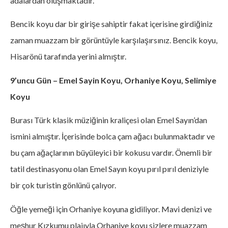
adalardan oluşmaktadır.
Bencik koyu dar bir girişe sahiptir fakat içerisine girdiğiniz
zaman muazzam bir görüntüyle karşılaşırsınız. Bencik koyu,
Hisarönü tarafında yerini almıştır.
9’uncu Gün – Emel Sayin Koyu, Orhaniye Koyu, Selimiye
Koyu
Burası Türk klasik müziğinin kraliçesi olan Emel Sayın’dan
ismini almıştır. İçerisinde bolca çam ağacı bulunmaktadır ve
bu çam ağaçlarının büyüleyici bir kokusu vardır. Önemli bir
tatil destinasyonu olan Emel Sayın koyu pırıl pırıl deniziyle
bir çok turistin gönlünü çalıyor.
Öğle yemeği için Orhaniye koyuna gidiliyor. Mavi denizi ve
meşhur Kızkumu plajıyla Orhaniye koyu sizlere muazzam