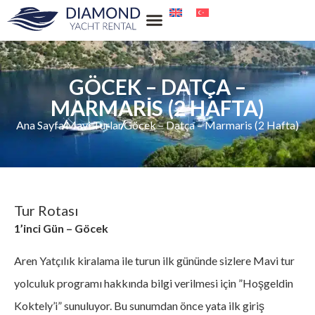
Su Sporları Kiralama
GÖCEK – DATÇA –
MARMARIS (2 HAFTA)
Ana Sayfa
Mavi Turlar
Göcek – Datça – Marmaris (2 Hafta)
Tur Rotası
1’inci Gün – Göcek
Aren Yatçılık kiralama ile turun ilk gününde sizlere Mavi tur
yolculuk programı hakkında bilgi verilmesi için ”Hoşgeldin
Koktely’i” sunuluyor. Bu sunumdan önce yata ilk giriş