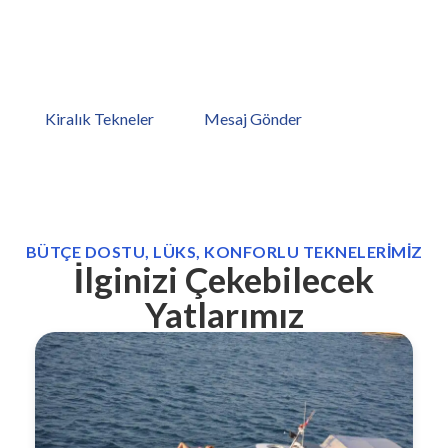
Hayalinizdeki tatiliniz sadece bir tekne uzağınızda. Bodrum,
Göcek,Marmaris,Antalya,Kos limanlarımıza göz atmaya ne
dersiniz? Hemen teknelerimizi inceleyin veya bize mesaj
gönderin!
Kiralık Tekneler
Mesaj Gönder
BÜTÇE DOSTU, LÜKS, KONFORLU TEKNELERIMIZ
İlginizi Çekebilecek
Yatlarımız