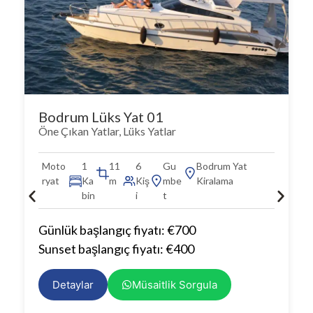
Bodrum Lüks Yat 01
Öne Çıkan Yatlar
,
Lüks Yatlar
Moto
1
11
6
Gu
Bodrum Yat
ryat
Ka
m
Kiş
mbe
Kiralama
bin
i
t
Günlük başlangıç fiyatı: €700
Sunset başlangıç fiyatı: €400
Detaylar
Müsaitlik Sorgula